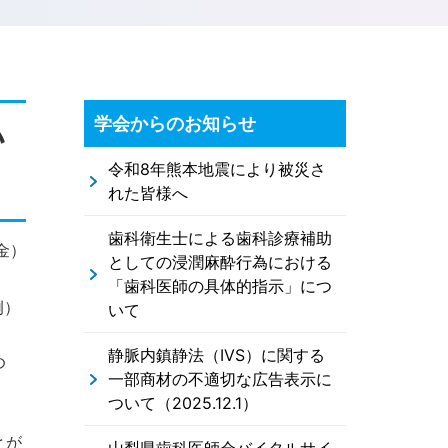
学会からのお知らせ
い
令和8年熊本地震により被災さ
れた皆様へ
歯科衛生士による歯科診療補助
（金）
としての浸潤麻酔行為における
「歯科医師の具体的指示」につ
例）
いて
静脈内鎮静法（IVS）に関する
め
一部商材の不適切な広告表示に
ついて（2025.12.1）
とが