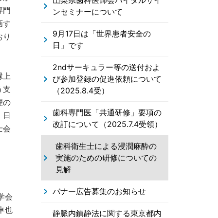
山梨県歯科医師会バイタルサイ
専門
ンセミナーについて
画す
9月17日は「世界患者安全の
おり
日」です
2ndサーキュラー等の送付およ
縁上
び参加登録の促進依頼について
う支
（2025.8.4受）
理の
歯科専門医「共通研修」要項の
、日
改訂について（2025.7.4受領）
士会
歯科衛生士による浸潤麻酔の
実施のための研修についての
見解
バナー広告募集のお知らせ
学会
卓也
静脈内鎮静法に関する東京都内