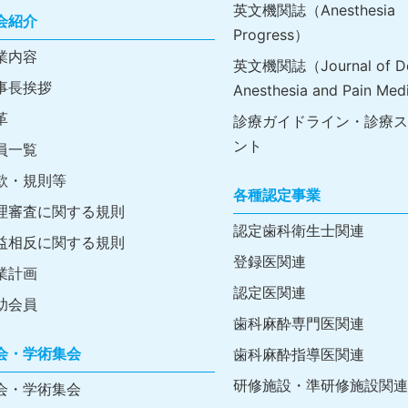
英文機関誌（Anesthesia
会紹介
Progress）
業内容
英文機関誌（Journal of De
事長挨拶
Anesthesia and Pain Med
革
診療ガイドライン・診療ス
ント
員一覧
款・規則等
各種認定事業
理審査に関する規則
認定歯科衛生士関連
益相反に関する規則
登録医関連
業計画
認定医関連
助会員
歯科麻酔専門医関連
会・学術集会
歯科麻酔指導医関連
研修施設・準研修施設関連
会・学術集会