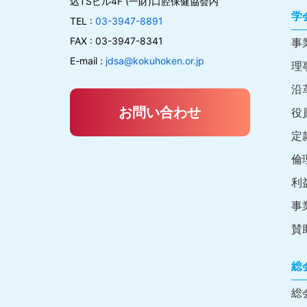
込TSビル4F (一財)口腔保健協会内
学
TEL :
03-3947-8891
FAX : 03-3947-8341
事
E-mail :
jdsa@kokuhoken.or.jp
理
沿
お問い合わせ
役
定
倫
利
事
賛
総
総