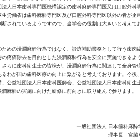
団法人日本歯科専門医機構認定の歯科麻酔専門医又は口腔外科
厚生労働省は歯科麻酔専門医及び口腔外科専門医以外の者が企
判断されているようですので、当学会の役割は大きいと考えて
ための浸潤麻酔行為ではなく、診療補助業務として行う歯肉
時の疼痛除去を目的とした浸潤麻酔行為を安全に実施できるよ
、さらに歯科衛生士の皆様が、浸潤麻酔行為に関連して全身管
あるわが国の歯科医療の向上に繋がると考えております。今後
構、公益社団法人日本歯科医師会、公益社団法人日本歯科衛生
浸潤麻酔の実施に向けた研修に前向きに取り組んで参ります。
一般社団法人 日本歯科麻酔
理事長 宮脇