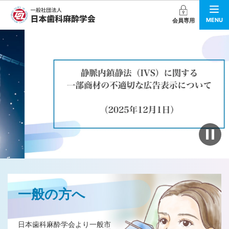
MENU
会員専用
ス
ラ
イ
ダ
ー
を
自
一般の方へ
動
再
生
を
日本歯科麻酔学会より一般市
停