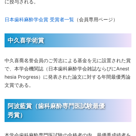
に授与される。
日本歯科麻酔学会賞 受賞者一覧
（会員専用ページ）
中久喜学術賞
中久喜喬名誉会員のご芳志による基金を元に設置された賞
で、本学会機関誌（日本歯科麻酔学会雑誌ならびにAnest
hesia Progress）に発表された論文に対する年間最優秀論
文賞である。
阿波藍賞（歯科麻酔専門医試験最優
秀賞）
本学会歯科麻酔専門医試験の合格者の内、最優秀成績者を