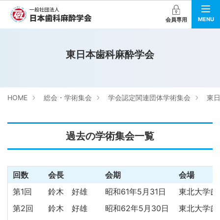
MENU
会員専用
東日本歯科麻酔学会
HOME
総会・学術集会
学会認定関連団体学術集会
東
過去の学術集会一覧
回数
会長
会期
会場
第1回
鈴木 好雄
昭和61年5月31日
東北大学歯
第2回
鈴木 好雄
昭和62年5月30日
東北大学歯