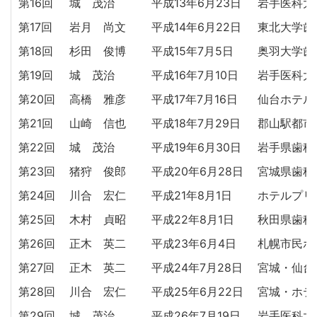
第16回
城 茂治
平成13年6月23日
岩手医科大
第17回
岩月 尚文
平成14年6月22日
東北大学歯
第18回
杉田 俊博
平成15年7月5日
奥羽大学歯
第19回
城 茂治
平成16年7月10日
岩手医科大
第20回
高橋 雅彦
平成17年7月16日
仙台ホテル
第21回
山崎 信也
平成18年7月29日
郡山駅都市型
第22回
城 茂治
平成19年6月30日
岩手県歯科
第23回
猪狩 俊郎
平成20年6月28日
宮城県歯科
第24回
川合 宏仁
平成21年8月1日
ホテルプリ
第25回
木村 貞昭
平成22年8月1日
秋田県歯科
第26回
正木 英二
平成23年6月4日
札幌市民ホ
第27回
正木 英二
平成24年7月28日
宮城・仙台
第28回
川合 宏仁
平成25年6月22日
宮城・ホテ
第29回
城 茂治
平成26年7月19日
岩手医科大