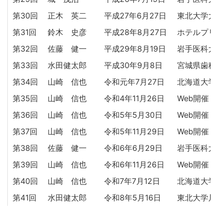
第30回
正木 英二
平成27年6月27日
東北大学大
第31回
鈴木 史彦
平成28年8月27日
ホテルプリ
第32回
佐藤 健一
平成29年8月19日
岩手医科大
第33回
水田健太郎
平成30年9月8日
宮城県歯科
第34回
山崎 信也
令和元年7月27日
北海道大学
第35回
山崎 信也
令和4年11月26日
Web開催
第36回
山崎 信也
令和5年5月30日
Web開催
第37回
山崎 信也
令和5年11月29日
Web開催
第38回
佐藤 健一
令和6年6月29日
岩手医科大
第39回
山崎 信也
令和6年11月26日
Web開催
第40回
山崎 信也
令和7年7月12日
北海道大学
第41回
水田健太郎
令和8年5月16日
東北大学片